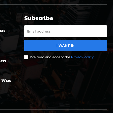
Subscribe
Was
I WANT IN
I've read and accept the
Privacy Policy
.
gen
: Was