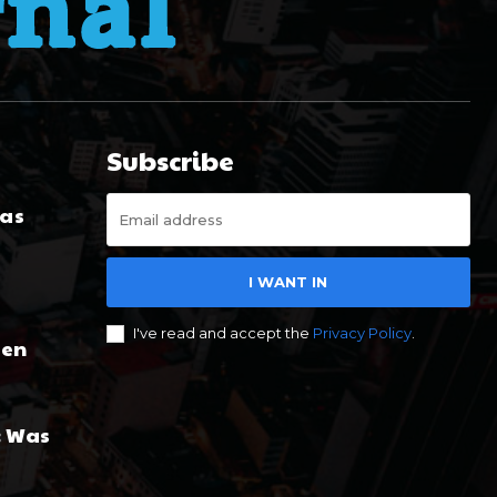
Subscribe
Was
I WANT IN
I've read and accept the
Privacy Policy
.
gen
: Was