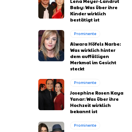
Lena Meyer-Landrut
Baby: Was über ihre
Kinder wirklich
bestätigt ist
Prominente
Alwara Höfels Narbe:
Was wirklich hinter
dem auffälligen
Merkmal im Gesicht
steckt
Prominente
Josephine Rosen Kaya
Yanar: Was über ihre
Hochzeit wirklich
bekannt ist
Prominente