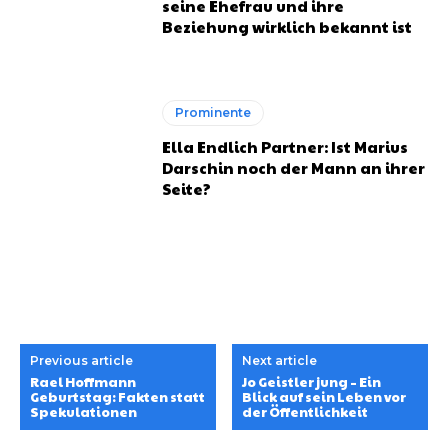
seine Ehefrau und ihre
Beziehung wirklich bekannt ist
Prominente
Ella Endlich Partner: Ist Marius
Darschin noch der Mann an ihrer
Seite?
Previous article
Next article
Rael Hoffmann
Jo Geistler jung – Ein
Geburtstag: Fakten statt
Blick auf sein Leben vor
Spekulationen
der Öffentlichkeit