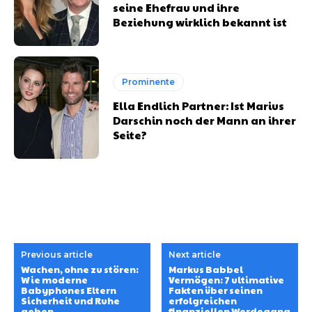
seine Ehefrau und ihre
Beziehung wirklich bekannt ist
Prominente
Ella Endlich Partner: Ist Marius
Darschin noch der Mann an ihrer
Seite?
Previous article
Next article
Wachen, ohne zu stören:
Markus Babbel
Wie moderne
Vermögen: 7 ultimative
Babyphones Eltern
Fakten über seinen
Sicherheit und Ruhe
erfolgreichen
geben
finanziellen Werdegang