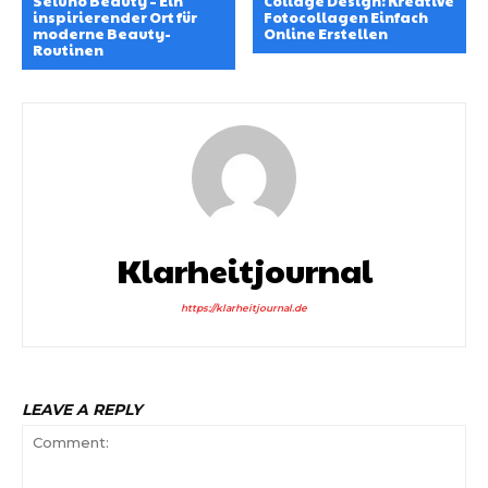
Seluno Beauty – Ein
Collage Design: Kreative
inspirierender Ort für
Fotocollagen Einfach
moderne Beauty-
Online Erstellen
Routinen
Klarheitjournal
https://klarheitjournal.de
LEAVE A REPLY