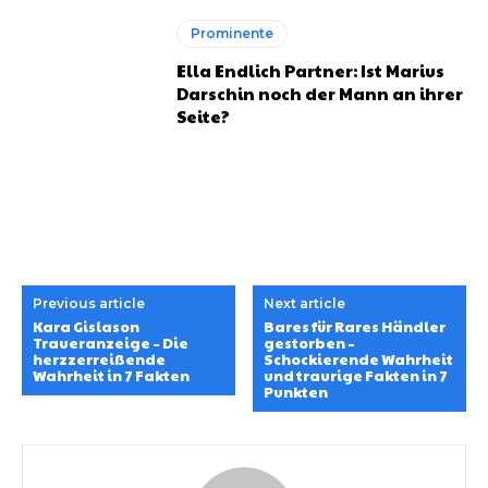
Prominente
Ella Endlich Partner: Ist Marius
Darschin noch der Mann an ihrer
Seite?
Previous article
Next article
Kara Gislason
Bares für Rares Händler
Traueranzeige – Die
gestorben –
herzzerreißende
Schockierende Wahrheit
Wahrheit in 7 Fakten
und traurige Fakten in 7
Punkten