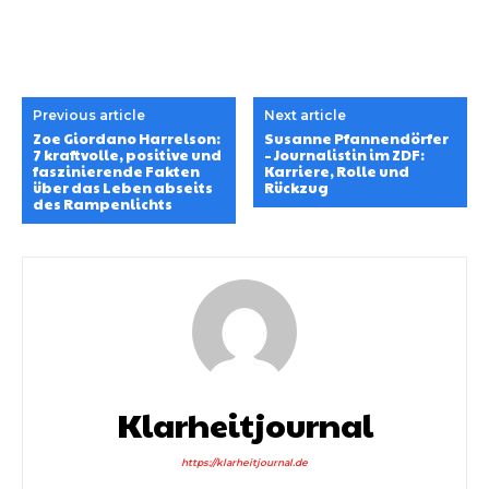
Previous article
Next article
Zoe Giordano Harrelson:
Susanne Pfannendörfer
7 kraftvolle, positive und
– Journalistin im ZDF:
faszinierende Fakten
Karriere, Rolle und
über das Leben abseits
Rückzug
des Rampenlichts
Klarheitjournal
https://klarheitjournal.de