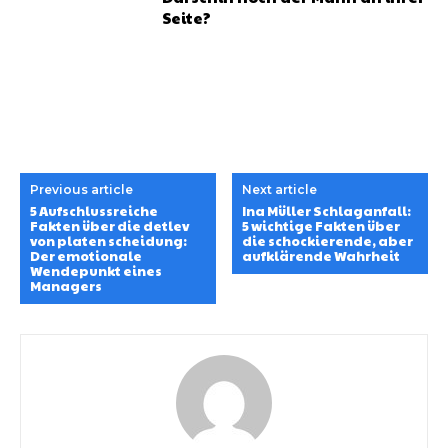
Seite?
Previous article
Next article
5 Aufschlussreiche
Ina Müller Schlaganfall:
Fakten über die detlev
5 wichtige Fakten über
von platen scheidung:
die schockierende, aber
Der emotionale
aufklärende Wahrheit
Wendepunkt eines
Managers