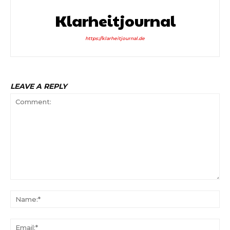
Klarheitjournal
https://klarheitjournal.de
LEAVE A REPLY
Comment:
Na
Ema