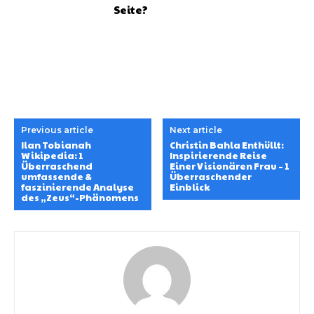
Seite?
Previous article
Next article
Ilan Tobianah
Christin Bahla Enthüllt:
Wikipedia: 1
Inspirierende Reise
Überraschend
Einer Visionären Frau – 1
umfassende &
Überraschender
faszinierende Analyse
Einblick
des „Zeus“-Phänomens