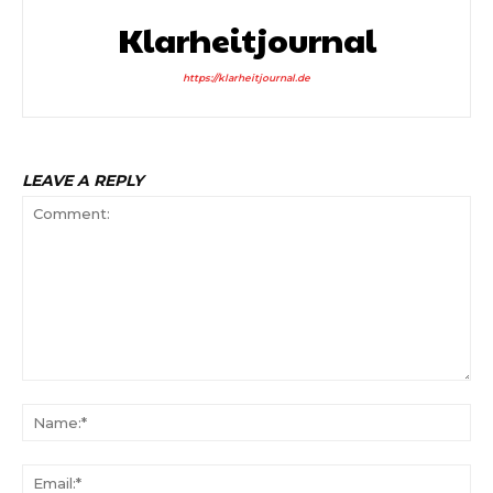
Klarheitjournal
https://klarheitjournal.de
LEAVE A REPLY
Comment:
Na
Ema