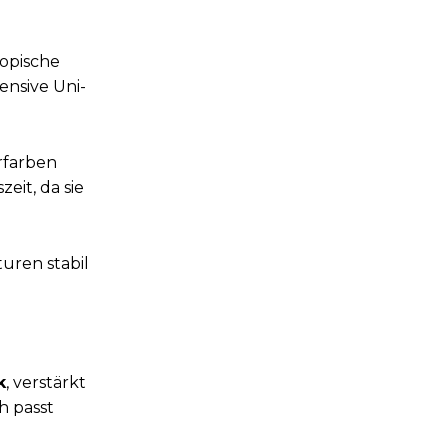
ropische
ensive Uni-
rfarben
eit, da sie
uren stabil
k
, verstärkt
h passt