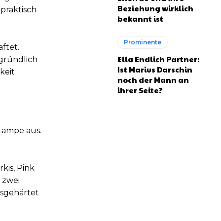
Beziehung wirklich
praktisch
bekannt ist
Prominente
ftet.
Ella Endlich Partner:
gründlich
Ist Marius Darschin
keit
noch der Mann an
ihrer Seite?
-Lampe aus.
kis, Pink
 zwei
usgehärtet