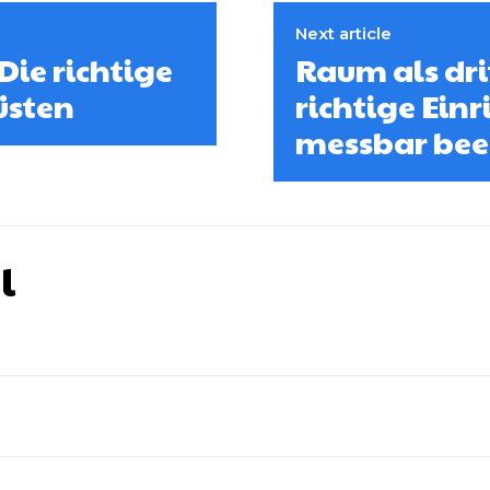
Next article
Die richtige
Raum als dr
üsten
richtige Ein
messbar beei
l