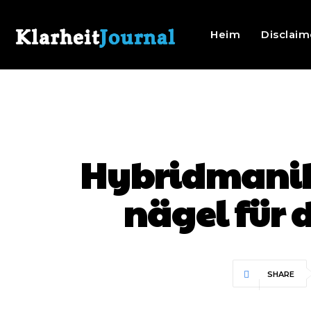
Heim
Disclaim
Hybridmanikü
nägel für 
SHARE