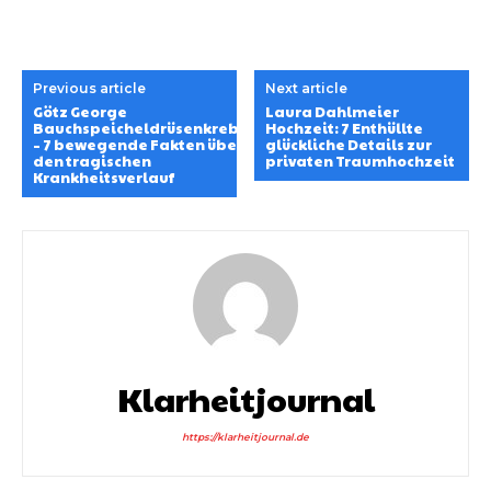
Previous article
Next article
Götz George
Laura Dahlmeier
Bauchspeicheldrüsenkrebs
Hochzeit: 7 Enthüllte
– 7 bewegende Fakten über
glückliche Details zur
den tragischen
privaten Traumhochzeit
Krankheitsverlauf
Klarheitjournal
https://klarheitjournal.de