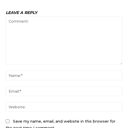
LEAVE A REPLY
Comment:
Na
Ema
Web
Save my name, email, and website in this browser for
the next time I comment.