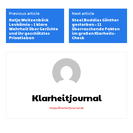
Previous article
Next article
Katja Weitzenböck
Steel Buddies Günther
Leukämie – 1 klare
gestorben – 11
Wahrheit über Gerüchte
überraschende Fakten
und ihr geschütztes
im großen Klarheits-
Privatleben
Check
Klarheitjournal
https://klarheitjournal.de