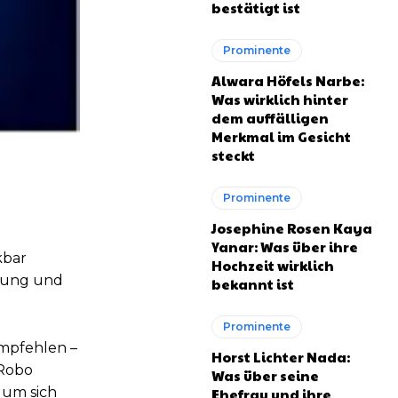
bestätigt ist
Prominente
Alwara Höfels Narbe:
Was wirklich hinter
dem auffälligen
Merkmal im Gesicht
steckt
Prominente
Josephine Rosen Kaya
Yanar: Was über ihre
kbar
Hochzeit wirklich
chung und
bekannt ist
Prominente
empfehlen –
Horst Lichter Nada:
 Robo
Was über seine
 um sich
Ehefrau und ihre