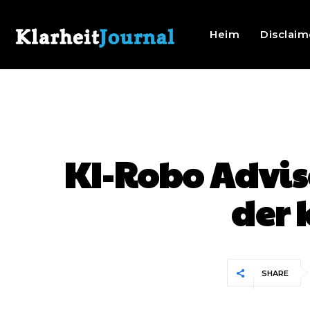
Heim
Disclaim
KI-Robo Advis
der 
SHARE