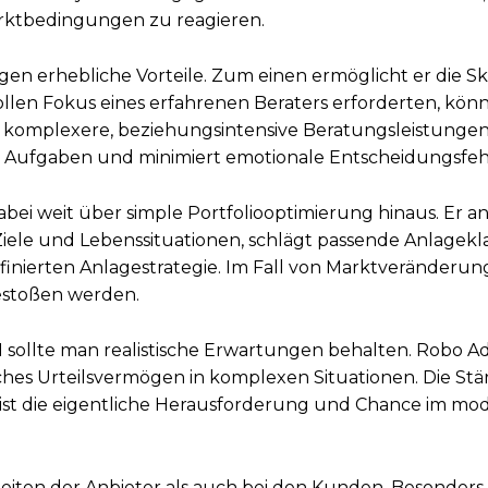
arktbedingungen zu reagieren.
gen erhebliche Vorteile. Zum einen ermöglicht er die S
ollen Fokus eines erfahrenen Beraters erforderten, kö
für komplexere, beziehungsintensive Beratungsleistunge
en Aufgaben und minimiert emotionale Entscheidungsfeh
bei weit über simple Portfoliooptimierung hinaus. Er an
 Ziele und Lebenssituationen, schlägt passende Anlagekl
finierten Anlagestrategie. Im Fall von Marktveränderu
stoßen werden.
I sollte man realistische Erwartungen behalten. Robo Ad
hes Urteilsvermögen in komplexen Situationen. Die St
ist die eigentliche Herausforderung und Chance im m
iten der Anbieter als auch bei den Kunden. Besonders