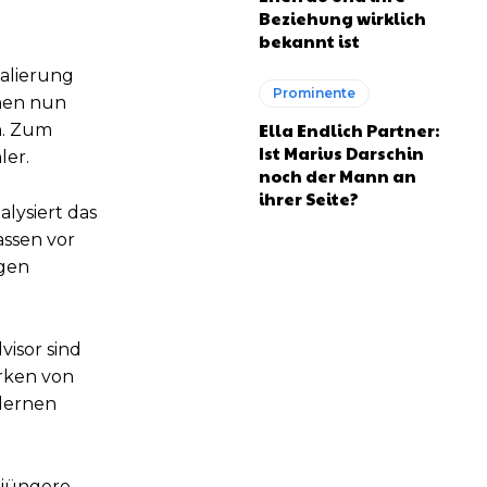
Beziehung wirklich
bekannt ist
kalierung
Prominente
nnen nun
Ella Endlich Partner:
n. Zum
Ist Marius Darschin
ler.
noch der Mann an
ihrer Seite?
alysiert das
assen vor
ngen
visor sind
ärken von
odernen
 jüngere,