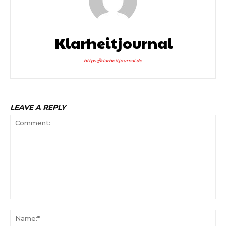
Klarheitjournal
https://klarheitjournal.de
LEAVE A REPLY
Comment:
Na