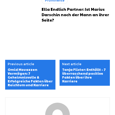
Prominente
Ella Endlich Partner: Ist Marius
Darschin noch der Mann an ihrer
Seite?
Previous article
Next article
Omid Mouazzen
Tanja Flister: Enthüllt – 7
Vermögen: 7
überraschend positive
Geheimnisvolle &
Fakten über ihre
Erfolgreiche Fakten über
Karriere
Reichtum und Karriere