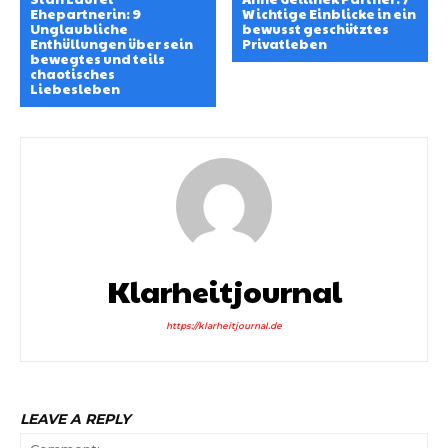
Ehepartnerin: 9
Wichtige Einblicke in ein
Unglaubliche
bewusst geschütztes
Enthüllungen über sein
Privatleben
bewegtes und teils
chaotisches
Liebesleben
Klarheitjournal
https://klarheitjournal.de
LEAVE A REPLY