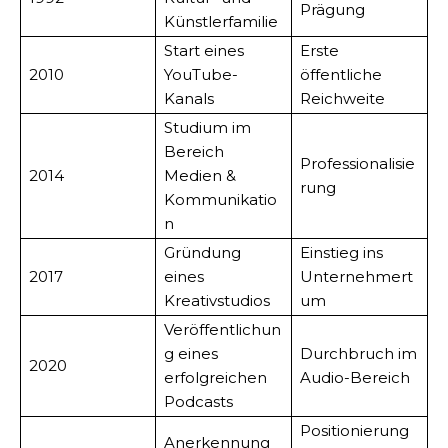
Prägung
Künstlerfamilie
Start eines
Erste
2010
YouTube-
öffentliche
Kanals
Reichweite
Studium im
Bereich
Professionalisie
2014
Medien &
rung
Kommunikatio
n
Gründung
Einstieg ins
2017
eines
Unternehmert
Kreativstudios
um
Veröffentlichun
g eines
Durchbruch im
2020
erfolgreichen
Audio-Bereich
Podcasts
Positionierung
Anerkennung