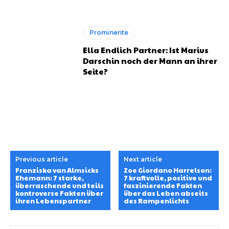
Prominente
Ella Endlich Partner: Ist Marius
Darschin noch der Mann an ihrer
Seite?
Previous article
Next article
Franziska van Almsicks
Zoe Giordano Harrelson:
Ehemann: 7 starke,
7 kraftvolle, positive und
überraschende und teils
faszinierende Fakten
kontroverse Fakten über
über das Leben abseits
ihren Lebenspartner
des Rampenlichts