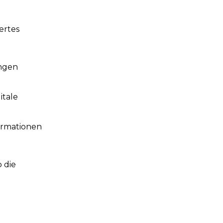
ertes
ungen
itale
formationen
 die