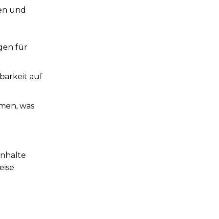
ben und
gen für
barkeit auf
men, was
Inhalte
eise