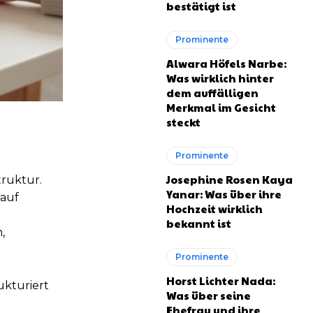
bestätigt ist
Prominente
Alwara Höfels Narbe:
Was wirklich hinter
dem auffälligen
Merkmal im Gesicht
steckt
Prominente
Josephine Rosen Kaya
truktur.
Yanar: Was über ihre
rauf
Hochzeit wirklich
bekannt ist
,
Prominente
Horst Lichter Nada:
ukturiert
Was über seine
Ehefrau und ihre