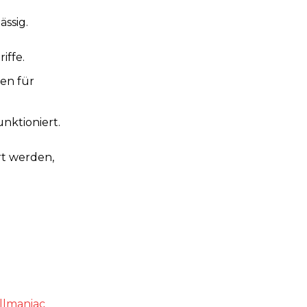
ssig.
iffe.
en für
nktioniert.
rt werden,
llmaniac