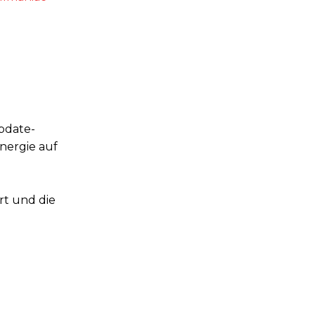
d
pdate-
nergie auf
rt und die