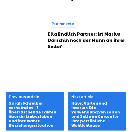
Prominente
Ella Endlich Partner: Ist Marius
Darschin noch der Mann an ihrer
Seite?
Previous article
Next article
Sarah Schreiber
Haus, Garten und
verheiratet – 7
Interior: Die
überraschende Fakten
Verwendung von Zelten
über ihr Liebesleben
und Zelte im Garten für
und ihre wahre
Ihre persönliche
Beziehungssituation
Wohlfühloase