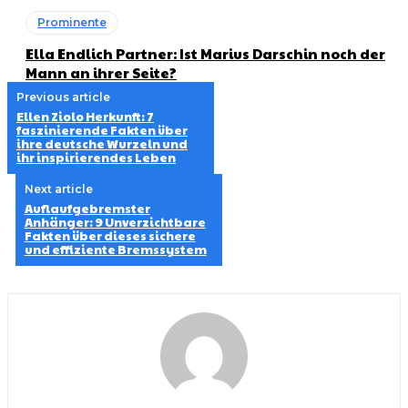
Prominente
Ella Endlich Partner: Ist Marius Darschin noch der
Mann an ihrer Seite?
Previous article
Ellen Ziolo Herkunft: 7
faszinierende Fakten über
ihre deutsche Wurzeln und
ihr inspirierendes Leben
Next article
Auflaufgebremster
Anhänger: 9 Unverzichtbare
Fakten über dieses sichere
und effiziente Bremssystem