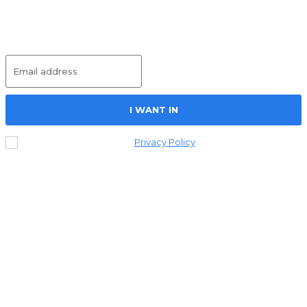
Subscribe
I WANT IN
I've read and accept the
Privacy Policy
.
© 2026 . KlarheitJournal Alle Rechte vorbehalten.