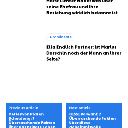
Horst Lichter Nada: Was über
seine Ehefrau und ihre
Beziehung wirklich bekannt ist
Prominente
Ella Endlich Partner: Ist Marius
Darschin noch der Mann an ihrer
Seite?
Previous article
Next article
Detlev von Platen
01551 Vorwahl: 7
Scheidung: 7
Überraschende Fakten
Überraschende Fakten
über diese
über das private Leben
geheimnisvolle