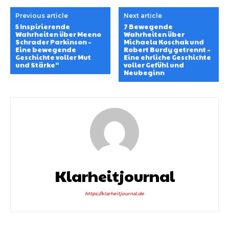
Previous article
Next article
5 Inspirierende
7 Bewegende
Wahrheiten über Meeno
Wahrheiten über
Schrader Parkinson –
Michaela Koschak und
Eine bewegende
Robert Burdy getrennt –
Geschichte voller Mut
Eine ehrliche Geschichte
und Stärke“
voller Gefühl und
Neubeginn
Klarheitjournal
https://klarheitjournal.de