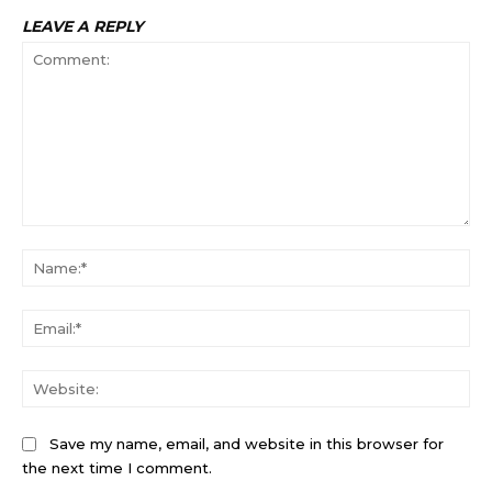
LEAVE A REPLY
Comment:
Na
Ema
Web
Save my name, email, and website in this browser for
the next time I comment.