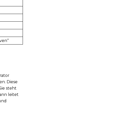
ven“
rator
en. Diese
ie steht
nn leitet
 und